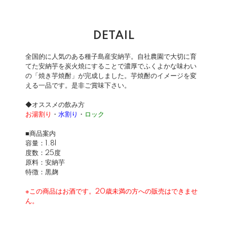
DETAIL
全国的に人気のある種子島産安納芋。自社農園で大切に育
てた安納芋を炭火焼にすることで濃厚でふくよかな味わい
の「焼き芋焼酎」が完成しました。芋焼酎のイメージを変
える一品です。是非ご賞味下さい。
◆オススメの飲み方
お湯割り
・
水割り
・
ロック
■商品案内
容量：1.8l
度数：25度
原料：安納芋
特徴：黒麹
※この商品はお酒です。20歳未満の方への販売はできませ
ん。