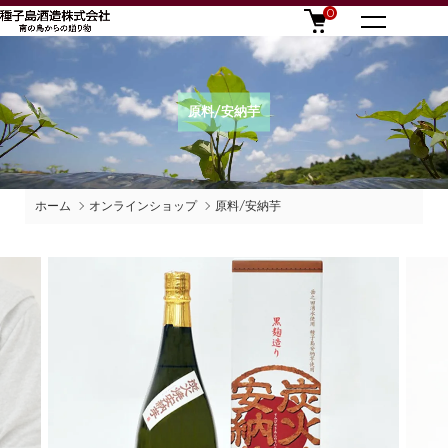
0
原料/安納芋
ホーム
オンラインショップ
原料/安納芋