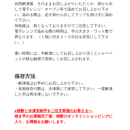
自然解凍後、そのままお召し上がりいただくか、袋から出
して電子レンジ・オーブン等で温めてお召し上がり下さ
い。温める際は、必ず袋から出してラップを掛けずに温め
て下さい。
加熱後は、熱くなっておりますのでご注意して下さい。
電子レンジで温める際の時間は、芋の大きさ・ワット数で
異なります。（１個に付き２～３分位を目安にして下さ
い。）
暑い時期には、半解凍にしてお召し上がり頂くとシャーベ
ットの様な触感で美味しくお召し上がれます。
保存方法
・解凍後はお早めにお召し上がり下さい。
・長期保存の際は、冷凍庫にて保管して下さい。一度解凍
した芋は再冷凍しないで下さい。
※焼酎と冷凍安納芋をご注文希望のお客さまへ
焼き芋のお買物完了後、焼酎のオンラインショッピングに
入り、お買物をお願いします。