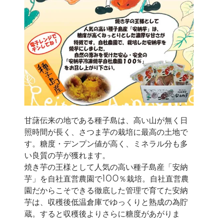
甘藷伝来の地である種子島は、高い山が無く日
照時間が長く、さつま芋の栽培に最高の土地で
す。糖度・デンプン値が高く、ミネラル分も多
い良質の芋が獲れます。
焼き芋の王様として人気の高い種子島産「安納
芋」を自社直営農園で100％栽培。自社直営農
園だからこそできる徹底した管理で育てた安納
芋は、収穫後低温倉庫でゆっくりと熟成の為貯
蔵。すると収穫後よりさらに糖度があがりま