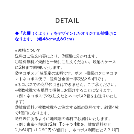
DETAIL
◆「久耀（くよう）」をデザインしたオリジナル前掛けに
なります。（幅46cm×丈60cm）
※送料について
送料はご注文内容により、3種類に分かれます。
①送料無料／焼酎と一緒にご注文ください。焼酎のケース
に2枚まで同梱いたします。
②ネコポス／1枚限定の送料です。ポスト投函のクロネコヤ
マトネコポス便で、送料は全国一律税込385円です。
※ネコポスでの商品代引きはできません。ご了承ください。
※複数枚数でも単品で梱包しお届けすることになります。
（例：ネコポスで3枚注文だとネコポス3箱をお送りいたし
ます）
③雑貨送料／複数枚数をご注文する際の送料です。雑貨4枚
で1個口になります。
送料表にあるように地域別の送料でお届けいたします。
（例：東京へ前掛け2枚+Tシャツ4枚を、雑貨送料だと
2,560円（1,280円×2個口）、ネコポス利用だと2,310円